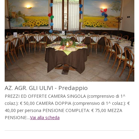
AZ. AGR. GLI ULIVI - Predappio
PREZZI ED OFFERTE CAMERA SINGOLA (comprensivo di 1^
colaz.): € 50,00 CAMERA DOPPIA (comprensivo di 1^ colaz.): €
40,00 per persona PENSIONE COMPLETA: € 75,00 MEZZA
PENSIONE:...
Vai alla scheda