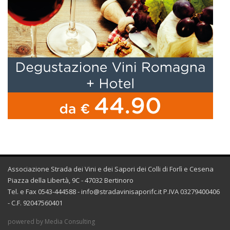
Associazione Strada dei Vini e dei Sapori dei Colli di Forlì e Cesena
Piazza della Libertà, 9C - 47032 Bertinoro
Tel. e Fax 0543-444588 -
info@stradavinisaporifc.it
P.IVA 03279400406
- C.F. 92047560401
powered by Media Consulting