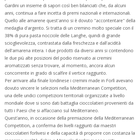
Gardini un insieme di sapori così ben bilanciati che, da alcuni
anni, continua a fare incetta di premi nazionali e internazionali.
Quello alle amarene quest'anno si è dovuto "accontentare" della
medaglia d'argento. Si tratta di un cremino molto speciale con il
38% di pura pasta nocciole delle Langhe, quindi di grande
scioglievolezza, contrastata dalla freschezza e dall'acidità
dell'amarena intera. I due prodotti da diversi anni si contendono
le due più alte posizioni del podio riservato ai cremini
aromatizzati senza trovare, al momento, ancora alcun
concorrente in grado di scalfire il vertice raggiunto.
Per arrivare alla finale londinese i cremini made in Forlì avevano
dovuto vincere le selezioni nella Mediterranean Competition,
una delle undici competizioni territoriali organizzate a livello
mondiale dove si sono dati battaglia cioccolatieri provenienti da
tutti i Paesi che si affacciano sul Mediterraneo.
Quest’anno, in occasione della premiazione della Mediterranean
Competition, a conferma dei livelli raggiunti dai maestri
cioccolatieri forlivesi e della capacità di proporre con costanza la