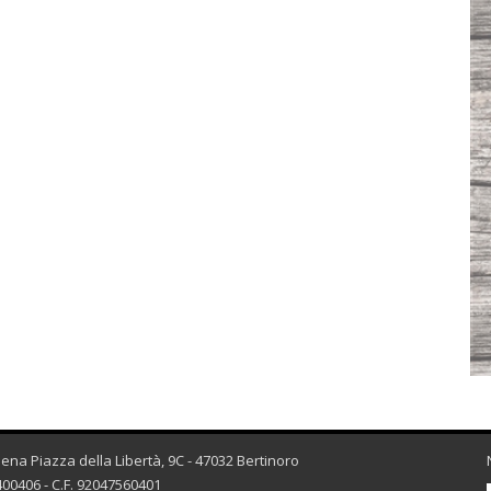
esena Piazza della Libertà, 9C - 47032 Bertinoro
00406 - C.F. 92047560401