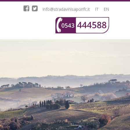
info@stradavinisaporifc.it
IT
EN