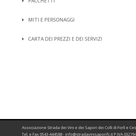
PACCHETTI
MITI E PERSONAGGI
CARTA DEI PREZZI E DEI SERVIZI
Associazione Strada dei Vini e dei Sapori dei Colli di Forlì e C
Tel. e Fax 0543-444588 -
info@stradavinisaporifc.it
P.IVA 032794