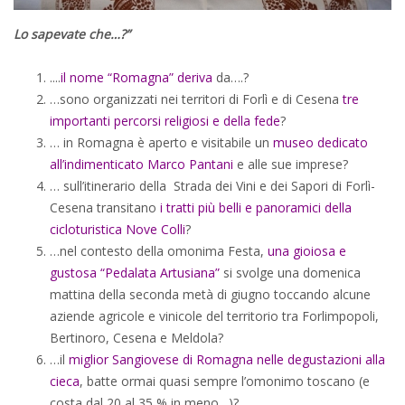
Lo sapevate che…?”
....
il nome “Romagna”
deriva
da….?
…sono organizzati nei territori di Forlì e di Cesena
tre
importanti percorsi religiosi e della fede
?
… in Romagna è aperto e visitabile un
museo dedicato
all’indimenticato Marco Pantani
e alle sue imprese?
… sull’itinerario della Strada dei Vini e dei Sapori di Forlì-
Cesena transitano
i tratti più belli e panoramici della
cicloturistica Nove Colli
?
…nel contesto della omonima Festa,
una gioiosa e
gustosa “Pedalata Artusiana”
si svolge una domenica
mattina della seconda metà di giugno toccando alcune
aziende agricole e vinicole del territorio tra Forlimpopoli,
Bertinoro, Cesena e Meldola?
…il
miglior Sangiovese di Romagna nelle degustazioni alla
cieca
, batte ormai quasi sempre l’omonimo toscano (e
costa dal 20 al 35 % in meno…)?