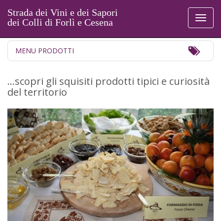
Strada dei Vini e dei Sapori
Toggl
dei Colli di Forlì e Cesena
naviga
Toggl
MENU PRODOTTI
Navig
…scopri gli squisiti prodotti tipici e curiosità
del territorio