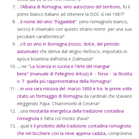
…l’
Albana di Romagna, vino autoctono del territorio
, fu il
primo bianco italiano ad ottenere la DOC G nel 1987?
…
il nome del vino “Pagadebit”
(vino romagnolo bianco,
secco) è chiamato con questo strano nome per una sua
peculiare caratteristica?
…
c’è un vino in Romagna (rosso, dolce, del periodo
autunnale)
che deriva dal vitigno Refosco, importato in
epoca bizantina dall’Istria e Dalmazia?
…
ne
"La Scienza in cucina e l'Arte del mangiar
bene"
(
manuale di Pellegrino Artusi) è - forse - la Ricetta
n. 7 quella più rappresentativa della Romagna
?
…
in una rara missiva del marzo 1800 è tra le prime volte
citato un formaggio di Romagna
da cardinali che stavano
eleggendo Papa Chiaromonti di Cesena?
…una
mostarda energetica della tradizione contadina
romagnola
è fatta col mosto d’uva?
…qual è
il prodotto della tradizione contadina romagnola
che nel bicchiere con la neve appena caduta
,
componeva