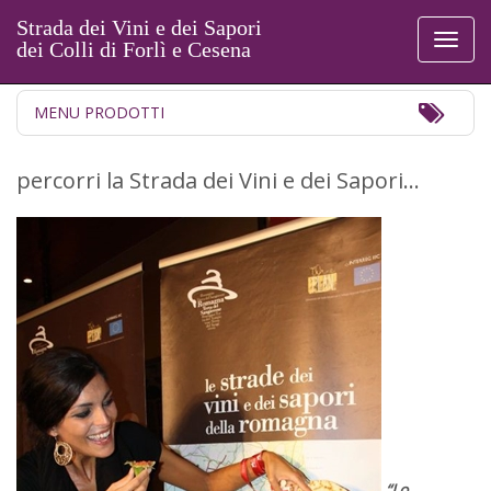
Strada dei Vini e dei Sapori
Toggl
dei Colli di Forlì e Cesena
naviga
Toggl
MENU PRODOTTI
Navig
percorri la Strada dei Vini e dei Sapori…
“Lo