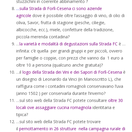
stuzzichini in coerente abbinamento ?
…
sulla Strada di Forlì-Cesena ci sono aziende
agricole
dove è possibile oltre l’assaggio di vino, di olio di
oliva, Savor, frutta di stagione (pesche, ciliegie,
albicocche, ecc.), miele, confetture della tradizione,
piccola merenda contadina?
…
la varietà e modalità di degustazioni sulla Strada FC
è …
infinita: c’è quella per grandi gruppi e per piccoli, ovvero
per famiglie o coppie, con prezzi che vanno da 1 euro a
oltre 10 a persona (qualcuno anche gratuita)?
…il
logo della Strada dei Vini e dei Sapori di Forlì-Cesena
è
un disegno di Leonardo da Vinci (in Manoscritto L), che
raffigura come i contadini romagnoli conservavano l’uva
(anno 1502 ) per conservarla durante l’inverno?
…sul sito web della Strada FC potete consultare
oltre 30
locali ove assaggiare cucina romagnola
identitaria e
tipica?
…sul sito web della Strada FC potete trovare
il
pernottamento in 26 strutture nella campagna rurale di