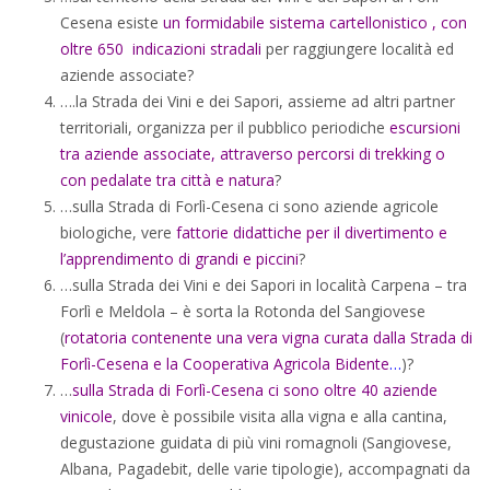
Cesena esiste
un formidabile sistema cartellonistico , con
oltre 650 indicazioni stradali
per raggiungere località ed
aziende associate?
….la Strada dei Vini e dei Sapori, assieme ad altri partner
territoriali, organizza per il pubblico periodiche
escursioni
tra aziende associate, attraverso percorsi di trekking
o
con
pedalate tra città e natura
?
…sulla Strada di Forlì-Cesena ci sono aziende agricole
biologiche, vere
fattorie didattiche per il divertimento e
l’apprendimento di grandi e piccini
?
…sulla Strada dei Vini e dei Sapori in località Carpena – tra
Forlì e Meldola – è sorta la Rotonda del Sangiovese
(
rotatoria contenente una vera vigna curata dalla Strada di
Forlì-Cesena e la Cooperativa Agricola Bidente
…
)?
…
sulla Strada di Forlì-Cesena ci sono oltre 40 aziende
vinicole
, dove è possibile visita alla vigna e alla cantina,
degustazione guidata di più vini romagnoli (Sangiovese,
Albana, Pagadebit, delle varie tipologie), accompagnati da