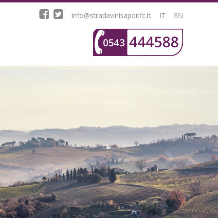
info@stradavinisaporifc.it
IT
EN