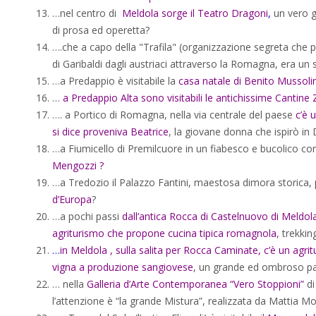
…nel centro di
Meldola sorge il Teatro Dragoni
,
un vero g
di prosa ed operetta?
….che a capo della "Trafila" (organizzazione segreta che po
di Garibaldi dagli austriaci attraverso la Romagna, era un
…a Predappio è visitabile la
casa natale di Benito Mussolin
…
a Predappio Alta sono visitabili le antichissime Cantine 
…. a Portico di Romagna, nella via centrale del paese
c’è 
si dice proveniva Beatrice
, la giovane donna che ispirò in
…a Fiumicello di Premilcuore in un fiabesco e bucolico conte
Mengozzi
?
…a Tredozio il Palazzo Fantini, maestosa dimora storica,
d’Europa
?
…a pochi passi
dall’antica Rocca di Castelnuovo di Meldol
agriturismo che propone cucina tipica romagnola
, trekkin
…
in Meldola , sulla salita per Rocca Caminate, c’è un agrit
vigna a produzione sangiovese
, un grande ed ombroso par
… nella
Galleria d’Arte Contemporanea “Vero Stoppioni”
di
l’attenzione è “la grande Mistura”, realizzata da Mattia Mor