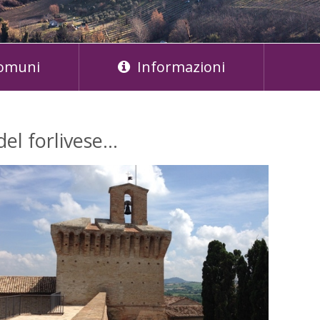
omuni
Informazioni
del forlivese…