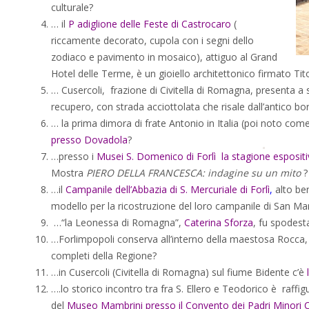
culturale?
… il
P
adiglione delle Feste di Castrocaro
(
riccamente decorato, cupola con i segni dello
zodiaco e pavimento in mosaico), attiguo al Grand
Hotel delle Terme, è un gioiello architettonico firmato Tit
… Cusercoli, frazione di Civitella di Romagna, presenta a 
recupero, con strada acciottolata che risale dall’antico bo
… la prima dimora di frate Antonio in Italia (poi noto come
presso Dovadola
?
…presso i
Musei S. Domenico di Forlì la stagione espositi
Mostra
PIERO DELLA FRANCESCA: indagine su un mito
?
…il
Campanile dell’Abbazia di S. Mercuriale di Forlì
,
alto ben
modello per la ricostruzione del loro campanile di San M
…“la Leonessa di Romagna”,
Caterina Sforza
, fu spodest
…Forlimpopoli conserva all’interno della maestosa Rocca
completi della Regione?
…in Cusercoli (Civitella di Romagna) sul fiume Bidente c’è
….lo storico incontro tra fra S. Ellero e Teodorico è raffi
del
Museo Mambrini presso il Convento dei Padri Minori C