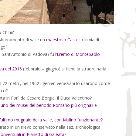
o Chini?
sbarramento di valle un
maestoso Castello
in via di
rgo?
 Sant’Antonio di Padova) fu l’
Eremo di Montepaolo
va del 2016
(febbraio – giugno) si tiene la straordinaria
 72 metri , nel 1902 i genieri veneziani lo usarono come
arco?
ata in Forlì da Cesare Borgia, il Duca Valentino?
,
uno dei musei del periodo Romano più originali
e
l’ultimo mugnaio della valle, con Mulino funzionante
?
gurato in un rilevo conservato nella sez. archeologica
onventuali in Pianetto di Galeata
?