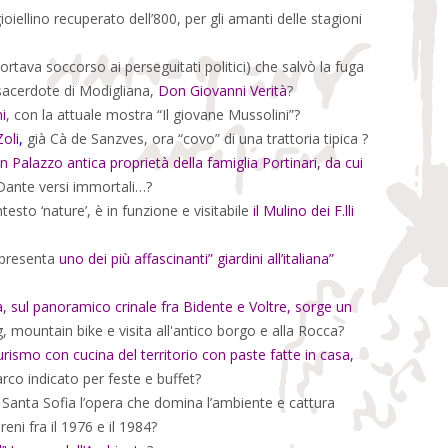
ioiellino recuperato dell’800, per gli amanti delle stagioni
rtava soccorso ai perseguitati politici) che salvò la fuga
 sacerdote di Modigliana,
Don Giovanni Verità
?
i
, con la attuale mostra “Il giovane Mussolini”?
Zoli
,
già Cà de Sanzves, ora “covo” di una trattoria tipica ?
un Palazzo antica proprietà della famiglia Portinari, da cui
 Dante versi immortali…?
sto ‘nature’, è in funzione e visitabile
il Mulino dei F.lli
 presenta
uno dei più affascinanti” giardini all’italiana”
a, sul panoramico crinale fra Bidente e Voltre, sorge un
g, mountain bike e visita all'antico borgo e alla Rocca?
urismo con cucina del territorio con paste fatte in casa,
co indicato per feste e buffet?
 Santa Sofia l’opera che domina l’ambiente e cattura
eni fra il 1976 e il 1984?