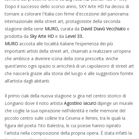
Dopo il successo dello scorso anno, SKY Arte HD ha deciso di
tornare a colorare l'Italia con firme d'eccezione del panorama
internazionale della street art, protagoniste della seconda
stagione della serie
MURO,
curata da
David Diavù Vecchiato
e
prodotta da
Sky Arte HD
e da
Level 33.
.
MURO
accosta alle località italiane l’esperienza dei più
importanti artisti della street art, chiamati a realizzare un’opera
che ambisce a divenire icona della zona prescelta. Anche
quest’anno ogni spazio si arricchirà di un capolavoro di street art
che nascerà grazie alla storia del luogo e alle suggestioni fornite
all’artista dagli abitanti.
Il primo ciak della nuova stagione si gira nel centro storico di
Longiano dove il noto artista
Agostino Iacurci
dipinge un murale
che coglie la sua ispirazione nell'identità e nelle memorie del
piccolo centro sulle colline tra Cesena e Rimini, tra le quali la
figura del poeta Tito Balestra, le cui poesie hanno ispirato
l'artista nella composizione della propria opera. È stata infatti la