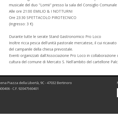
musicale del duo "Lomii" presso la sala del Consiglio Comunale 
Alle ore 21:00 EMILIO & I NOTTURNI
Ore 23:30 SPETTACOLO PIROTECNICO
(Ingresso: 3 €)
Durante tutte le serate Stand Gastronomico Pro Loco
Inoltre ricca pesca dell'unità pastorale mercatese, il cui ricavato
del campanile della chiesa prevostale.
Eventi organizzati dall'Associazione Pro Loco in collaborazione 
cultura del comune di Mercato S. Nell'ambito del cartellone Palc
esena Piazza della Libertà, 9C - 47032 Bertinoro
00406 - C.F. 92047560401