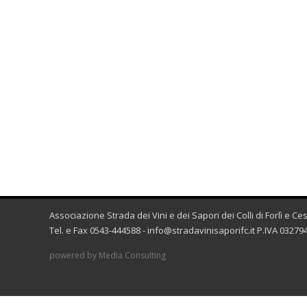
Associazione Strada dei Vini e dei Sapori dei Colli di Forlì e C
Tel. e Fax 0543-444588 -
info@stradavinisaporifc.it
P.IVA 032794
powered by Media Consulting