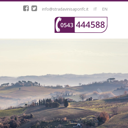
info@stradavinisaporifc.it
IT
EN