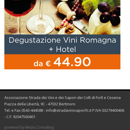
Associazione Strada dei Vini e dei Sapori dei Colli di Forlì e Cesena
Piazza della Libertà, 9C - 47032 Bertinoro
Tel. e Fax 0543-444588 -
info@stradavinisaporifc.it
P.IVA 03279400406
- C.F. 92047560401
powered by Media Consulting