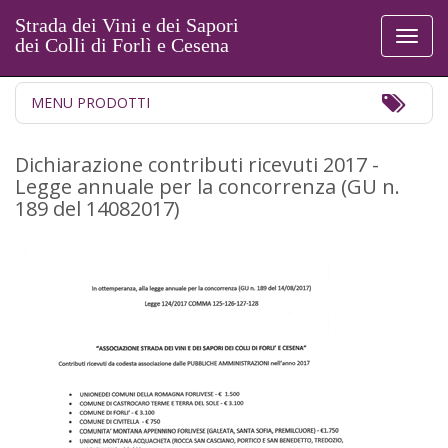
Strada dei Vini e dei Sapori
Toggl
dei Colli di Forlì e Cesena
naviga
Toggl
MENU PRODOTTI
Navig
Dichiarazione contributi ricevuti 2017 -
Legge annuale per la concorrenza (GU n.
189 del 14082017)