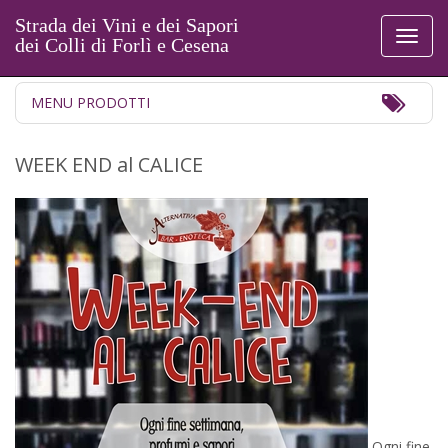
Strada dei Vini e dei Sapori
Toggl
dei Colli di Forlì e Cesena
naviga
Toggl
MENU PRODOTTI
Navig
WEEK END al CALICE
Ogni fine