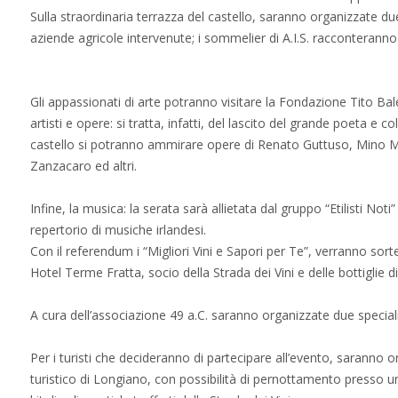
Sulla straordinaria terrazza del castello, saranno organizzate due 
aziende agricole intervenute; i sommelier di A.I.S. racconteranno l
Gli appassionati di arte potranno visitare la Fondazione Tito Bal
artisti e opere: si tratta, infatti, del lascito del grande poeta e c
castello si potranno ammirare opere di Renato Guttuso, Mino 
Zanzacaro ed altri.
Infine, la musica: la serata sarà allietata dal gruppo “Etilisti Not
repertorio di musiche irlandesi.
Con il referendum i “Migliori Vini e Sapori per Te”, verranno sort
Hotel Terme Fratta, socio della Strada dei Vini e delle bottiglie di
A cura dell’associazione 49 a.C. saranno organizzate due specia
Per i turisti che decideranno di partecipare all’evento, saranno org
turistico di Longiano, con possibilità di pernottamento presso u