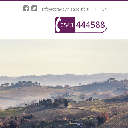
info@stradavinisaporifc.it
IT
EN