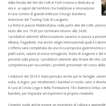
dalla Strada dei Vini dei Colli di Forlì Cesena e dedicata ai
vini e ai sapori del territorio tra tradizione e innovazione
in una cornice di grande bellezza: il borgo Bandiera
Arancione del Touring Club di Longiano.
La festa in piazza Malatestiana, sulla parte alta del colle, presso
inizio alle ore 19.00 per terminare intorno alle 24.00.
I produttori aderenti all’Associazione saranno in piazza a pres
Albana, Pagadebit, ma anche vitigni internazionali quali il Cab
L’offerta sarà completata da una ricca proposta gastronomica ch
piatti estivi, salumi di mora romagnola, frutta di stagione e del ter
presenti sulla piazza. I produttori aderenti alla Strada dei Vini, t
competenza per raccontare i prodotti presentati nel corso della 
L’edizione del 2019 è stata pensata anche per le famiglie: saranno 
volta, in legno, per intrattenere i bambini in modo sano e divert
A cura di Cinzia Lega e della Fondazione Tito Balestra Onlus, verra
bambini, per imparare ad esprimere la propria creatività.
L’evento vuole anche essere un momento di cultura e apprendi