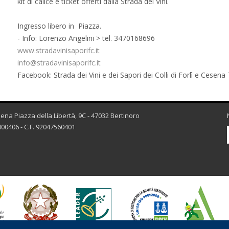
kit di calice e ticket offerti dalla Strada dei Vini.
Ingresso libero in Piazza.
- Info: Lorenzo Angelini > tel. 3470168696
www.stradavinisaporifc.it
info@stradavinisaporifc.it
Facebook: Strada dei Vini e dei Sapori dei Colli di Forlì e Cesena
esena Piazza della Libertà, 9C - 47032 Bertinoro
00406 - C.F. 92047560401