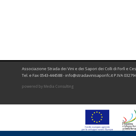
Associazione Strada dei Vini e dei Sapori dei Colli di Forlì e C
Tel. e Fax 0543-444588 -
info@stradavinisaporifc.it
P.IVA 032794
powered by Media Consulting