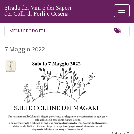
Strada dei Vini e dei Sapori
Toggl
dei Colli di Forlì e Cesena
naviga
Toggl
MENU PRODOTTI
Navig
7 Maggio 2022
Sabato 7