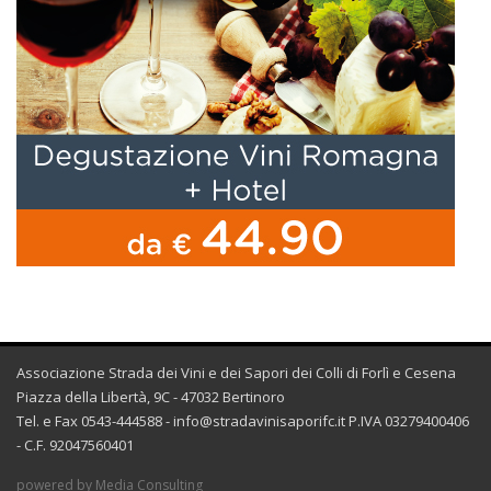
Associazione Strada dei Vini e dei Sapori dei Colli di Forlì e Cesena
Piazza della Libertà, 9C - 47032 Bertinoro
Tel. e Fax 0543-444588 -
info@stradavinisaporifc.it
P.IVA 03279400406
- C.F. 92047560401
powered by Media Consulting