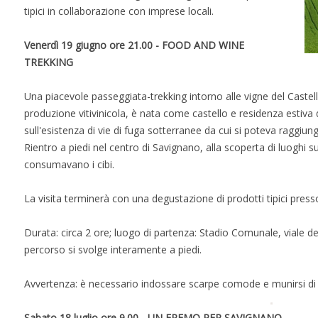
tipici in collaborazione con imprese locali.
Venerdì 19 giugno ore 21.00 - FOOD AND WINE
TREKKING
Una piacevole passeggiata-trekking intorno alle vigne del Castell
produzione vitivinicola, è nata come castello e residenza estiva 
sull'esistenza di vie di fuga sotterranee da cui si poteva raggiu
Rientro a piedi nel centro di Savignano, alla scoperta di luoghi s
consumavano i cibi.
La visita terminerà con una degustazione di prodotti tipici presso
Durata: circa 2 ore; luogo di partenza: Stadio Comunale, viale de
percorso si svolge interamente a piedi.
Avvertenza: è necessario indossare scarpe comode e munirsi di t
Sabato 18 luglio ore 9.00 - UN EREMO PER SAVIGNANO