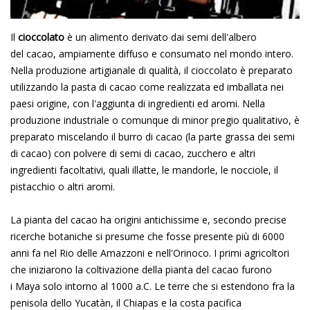
Il
cioccolato
è un alimento derivato dai
semi
dell'albero
del
cacao
, ampiamente diffuso e consumato nel mondo intero.
Nella produzione artigianale di qualità, il cioccolato è preparato
utilizzando la pasta di cacao come realizzata ed imballata nei
paesi origine, con l'aggiunta di ingredienti ed aromi. Nella
produzione industriale o comunque di minor pregio qualitativo, è
preparato miscelando il
burro di cacao
(la parte grassa dei semi
di cacao) con polvere di semi di cacao,
zucchero
e altri
ingredienti facoltativi, quali il
latte
, le
mandorle
, le
nocciole
, il
pistacchio o altri
aromi
.
La pianta del cacao ha origini antichissime e, secondo precise
ricerche botaniche si presume che fosse presente più di 6000
anni fa nel
Rio delle Amazzoni
e nell'
Orinoco
. I primi agricoltori
che iniziarono la coltivazione della pianta del cacao furono
i
Maya
solo intorno al
1000 a.C.
Le terre che si estendono fra la
penisola dello
Yucatàn
, il
Chiapas
e la costa pacifica