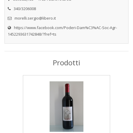
340/3206008
morelli.sergio@libero.it
https://www.facebook.com/Poderi-Dam%C3%AC-Soc-Agr-
1452293631742848/?fref=ts
Prodotti