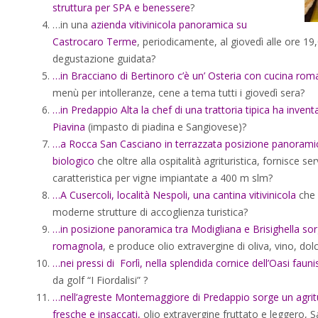
struttura per SPA e benessere
?
…in una
azienda vitivinicola panoramica su
Castrocaro Terme
, periodicamente, al giovedì alle ore 19,
degustazione guidata?
…
in Bracciano di Bertinoro c’è un’ Osteria con cucina rom
menù per intolleranze, cene a tema tutti i giovedì sera?
…
in Predappio Alta la chef di una trattoria tipica ha invent
Piavina
(impasto di piadina e Sangiovese)?
…
a Rocca San Casciano in terrazzata posizione panoramica
biologico
che oltre alla ospitalità agrituristica, fornisce ser
caratteristica per vigne impiantate a 400 m slm?
…
A Cusercoli, località Nespoli, una cantina vitivinicola
che 
moderne strutture di accoglienza turistica?
…
in posizione panoramica tra Modigliana e Brisighella sor
romagnola
, e produce olio extravergine di oliva, vino, dolc
…
nei pressi di Forlì, nella splendida cornice dell’Oasi faun
da golf “I Fiordalisi” ?
…
nell’agreste Montemaggiore di Predappio sorge un agritur
fresche e insaccati
,
olio extravergine fruttato e leggero, 