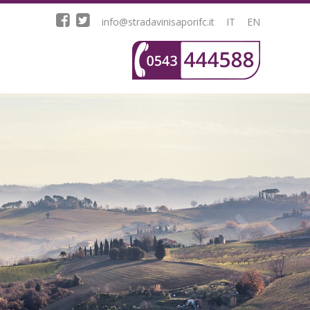
info@stradavinisaporifc.it
IT
EN