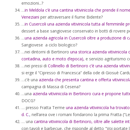
emozioni...?
…
in Meldola c’è una cantina vitivinicola che prende il nom
Veneziani
per attraversare il fiume Bidente?
…
in Cusercoli una azienda vitivinicola tutta al femminile 
dessert a base sangiovese conservato in botti di rovere 
…
una azienda agricola in Cusercoli oltre a produzione di 
Sangiovese a ciclo biologico?
…nei dintorni di Bertinoro
una storica azienda vitivinicola o
contadina, auto e moto d’epoca),
e servizio agriturismo c
…nei pressi di
Collinello di Bertinoro c’è una azienda vit
si erge il “Cipresso di Francesca” della ode di Giosuè Card
…c’è una
azienda che presenta cantina e offerta vitivinicola 
campagna di Massa di Cesena?
…una
azienda vitivinicola in Bertinoro cura e propone tutte
DOCG?
… presso Fratta Terme
una azienda vitivinicola ha trova
d. C
.
, nell’area ove i romani fondarono la prima Fratta (“Le
… una
cantina vitivinicola di Bertinoro, oltre alle salette
con tavoli e barbecue, che risponde al detto "Voi portate 