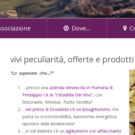
ssociazione
Dove...
C
vivi peculiarità, offerte e prodott
“Lo sapevate che…?”
….presso una
azienda vitivinicola in Fiumana di
Predappio c’è la “Cittadella Del Vino”
,
con
Ristorante, Winebar, Punto Vendita?
…
nei pressi di Dovadola c’è un bioagriturismo
che
punta su ecosostenibilità, autonomia energetica,
ripristino delle biodiversità?
…in Val Bidente c’è un
agriturismo con affascinante