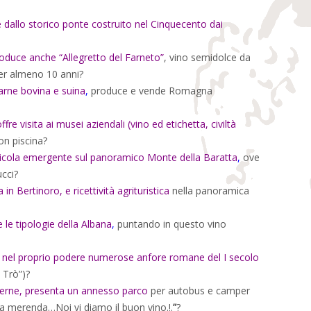
e dallo storico ponte costruito nel Cinquecento dai
produce anche “Allegretto del Farneto”
, vino semidolce da
per almeno 10 anni?
carne bovina e suina
,
produce e vende Romagna
ffre visita ai musei aziendali (vino ed etichetta, civiltà
on piscina?
ivinicola emergente sul panoramico Monte della Baratta
,
ove
ucci?
in Bertinoro, e ricettività agrituristica
nella panoramica
 le tipologie della Albana
,
puntando in questo vino
to nel proprio podere numerose anfore romane del I secolo
 Trò”)?
 interne, presenta un annesso parco
per autobus e camper
la merenda…Noi vi diamo il buon vino.!.
”
?