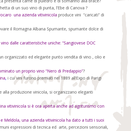
ità presenta carne di puledro e di somarino alla brace?
chetta di un suo vino di punta, l’Ebe di Canova ?
rocaro una azienda vitivinicola
produce vini “caricati” di
rovare il Romagna Albana Spumante, spumante dolce di
 vino dalle caratteristiche uniche: “Sangiovese DOC
n organizzato ed elegante punto vendita di vino , olio e
ominato un proprio vino “Nero di Predappio”
?
ina
,
i cui vini furono premiati nel 1889 all’Expo di Parigi
e alla produzione vinicola, si organizzano eleganti
ina vitivinicola si è ora aperta anche ad agriturismo con
 e Meldola, una azienda vitivinicola ha dato a tutti i suoi
uni espressioni di tecnica ed arte, percezioni sensoriali,