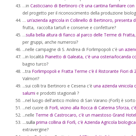
…in
Casticciano di Bertinoro c’è una cantina familiare co
del progetto per il riconoscimento della produzione biolog
…
un’azienda agricola in Collinello di Bertinoro, presenta 
frutta, raccolta tartufi e conserve e confetture?
…
sulla bella altura di fianco al parco delle Terme di Fratta,
per gruppi, anche numerosi?
...nelle campagne di S. Andrea di Forlimpopoli c'è
un azien
...in località
Pianetto di Galeata, c'è una osteria/locanda con
bagno turco?
...tra
Forlimpopoli e Fratta Terme c'è il Ristorante Fiori di 
Valmori?
...sui colli tra Bertinoro e Cesena c'è
una azienda vinicola o
salumi
e prodotti stagionali ?
...nel luogo dell'antico molino di San Varano (Forlì) è sort
...nel cuore di
Forlì, vicino alla Rocca di Caterina Sforza, c'
...nelle
Terme di Castrocaro, c'è un maestoso Grand Hote
....
sulla
prima collina di Forlì, c'è
Azienda Agricola biologica
extravergine?