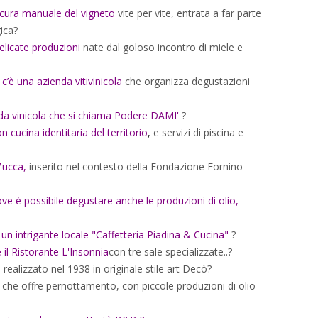
n cura manuale del vigneto
vite per vite, entrata a far parte
ica?
delicate produzioni
nate dal goloso incontro di miele e
 c’è una azienda vitivinicola
che organizza degustazioni
da vinicola che si chiama Podere DAMI'
?
 cucina identitaria del territorio
,
e servizi di piscina e
Zucca,
inserito nel contesto della Fondazione Fornino
ve è possibile degustare anche le produzioni di olio,
o
un intrigante locale "Caffetteria Piadina & Cucina"
?
è il Ristorante L'Insonnia
con tre sale specializzate..?
l
realizzato nel 1938 in originale stile art Decò?
che offre pernottamento, con piccole produzioni di olio