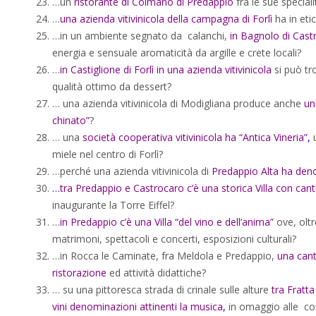
…un
ristorante di Colmano di Predappio
fra le sue special
…
una azienda vitivinicola della campagna di Forlì
ha in eti
…in un ambiente segnato da calanchi,
in Bagnolo di Cast
energia e sensuale aromaticità da argille e crete locali?
…
in Castiglione di Forlì in una azienda vitivinicola
si può t
qualità ottimo da dessert?
… una azienda vitivinicola di Modigliana produce anche
un
chinato”
?
… una
società cooperativa vitivinicola ha “Antica Vineria”
,
u
miele nel centro di Forlì?
…perché una azienda vitivinicola di
Predappio Alta ha den
…
tra Predappio e Castrocaro c’è una storica Villa con cant
inaugurante la Torre Eiffel?
…
in Predappio c’è una Villa “del vino e dell’anima”
ove, oltr
matrimoni, spettacoli e concerti, esposizioni culturali?
…in Rocca le Caminate, fra Meldola e Predappio,
una cant
ristorazione
ed attività didattiche?
… su una pittoresca strada di crinale sulle alture
tra Fratta
vini denominazioni attinenti la musica
,
in omaggio alle com