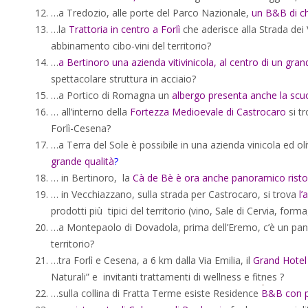
…a Tredozio, alle porte del Parco Nazionale,
un B&B di ch
…la
Trattoria in centro a Forlì
che aderisce alla Strada dei 
abbinamento cibo-vini del territorio?
…
a Bertinoro una azienda vitivinicola, al centro di un gra
spettacolare struttura in acciaio?
…a Portico di Romagna un
albergo presenta anche la scuola
… all’interno della
Fortezza Medioevale di Castrocaro
si tr
Forlì-Cesena?
…a Terra del Sole è possibile in una azienda vinicola ed oli
grande qualità
?
… in Bertinoro, la
Cà de Bè è ora anche panoramico risto
… in Vecchiazzano, sulla strada per Castrocaro, si trova
l’
prodotti più tipici del territorio (vino, Sale di Cervia, form
…a Montepaolo di Dovadola, prima dell’Eremo, c’è un p
territorio?
…tra Forlì e Cesena, a 6 km dalla Via Emilia, il
Grand Hotel
Naturali” e invitanti trattamenti di wellness e fitnes ?
…sulla collina di Fratta Terme esiste Residence
B&B con p