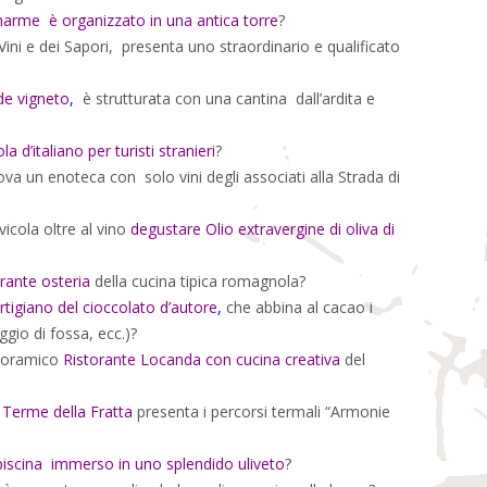
arme è organizzato in una antica torre
?
Vini e dei Sapori, presenta uno straordinario e qualificato
nde vigneto
,
è strutturata con una cantina dall’ardita e
 d’italiano per turisti stranieri
?
ova un enoteca con solo vini degli associati alla Strada di
vicola oltre al vino
degustare Olio extravergine di oliva di
rante osteria
della cucina tipica romagnola?
artigiano del cioccolato d’autore
,
che abbina al cacao i
aggio di fossa, ecc.)?
anoramico
Ristorante Locanda con cucina creativa
del
 Terme della Fratta
presenta i percorsi termali “Armonie
iscina immerso in uno splendido uliveto
?